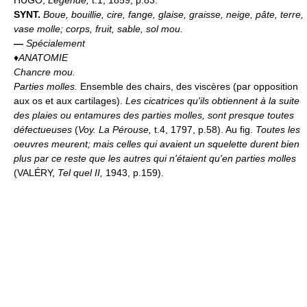
HUGO,
Légende,
t.1, 1859, p.83.
SYNT.
Boue, bouillie, cire, fange, glaise, graisse, neige, pâte, terre,
vase molle; corps, fruit, sable, sol mou.
—
Spécialement
♦
ANATOMIE
Chancre mou.
Parties molles.
Ensemble des chairs, des viscères (par opposition
aux os et aux cartilages).
Les cicatrices qu'ils obtiennent à la suite
des plaies ou entamures des parties molles, sont presque toutes
défectueuses
(
Voy. La Pérouse,
t.4, 1797, p.58). Au fig.
Toutes les
oeuvres meurent; mais celles qui avaient un squelette durent bien
plus par ce reste que les autres qui n'étaient qu'en parties molles
(VALÉRY,
Tel quel II,
1943, p.159).