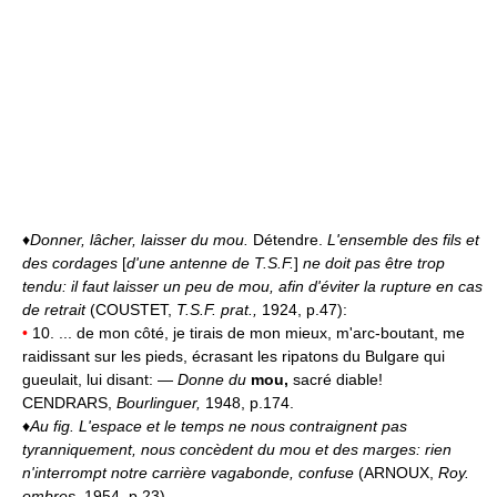
♦
Donner, lâcher, laisser du mou.
Détendre.
L'ensemble des fils et
des cordages
[
d'une antenne de T.S.F.
]
ne doit pas être trop
tendu: il faut laisser un peu de mou, afin d'éviter la rupture en cas
de retrait
(COUSTET,
T.S.F. prat.,
1924, p.47):
•
10. ... de mon côté, je tirais de mon mieux, m'arc-boutant, me
raidissant sur les pieds, écrasant les ripatons du Bulgare qui
gueulait, lui disant: —
Donne du
mou,
sacré diable!
CENDRARS,
Bourlinguer,
1948, p.174.
♦
Au fig.
L'espace et le temps ne nous contraignent pas
tyranniquement, nous concèdent du mou et des marges: rien
n'interrompt notre carrière vagabonde, confuse
(ARNOUX,
Roy.
ombres,
1954, p.23).