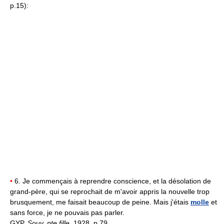
p.15):
•
6. Je commençais à reprendre conscience, et la désolation de
grand-père, qui se reprochait de m'avoir appris la nouvelle trop
brusquement, me faisait beaucoup de peine. Mais j'étais
molle
et
sans force, je ne pouvais pas parler.
GYP,
Souv. pte fille,
1928, p.79.