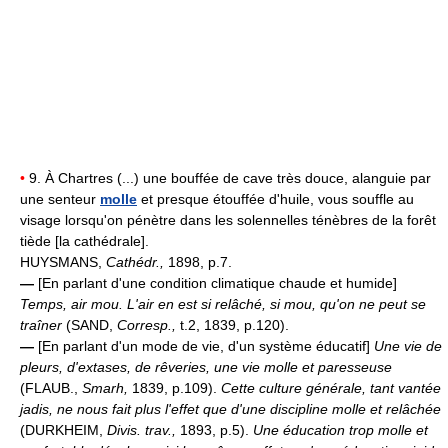
•
9. À Chartres (...) une bouffée de cave très douce, alanguie par
une senteur
molle
et presque étouffée d'huile, vous souffle au
visage lorsqu'on pénètre dans les solennelles ténèbres de la forêt
tiède [la cathédrale].
HUYSMANS,
Cathédr.,
1898, p.7.
—
[En parlant d'une condition climatique chaude et humide]
Temps, air mou.
L'air en est si relâché, si mou, qu'on ne peut se
traîner
(SAND,
Corresp.,
t.2, 1839, p.120).
—
[En parlant d'un mode de vie, d'un système éducatif]
Une vie de
pleurs, d'extases, de rêveries, une vie molle et paresseuse
(FLAUB.,
Smarh,
1839, p.109).
Cette culture générale, tant vantée
jadis, ne nous fait plus l'effet que d'une discipline molle et relâchée
(DURKHEIM,
Divis. trav.,
1893, p.5).
Une éducation trop molle et