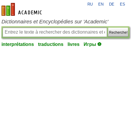
RU
EN
DE
ES
fr-academic.com
Dictionnaires et Encyclopédies sur 'Academic'
Recherche!
interprétations
traductions
livres
Игры ⚽