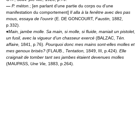
—
P. méton.
; [en parlant d'une partie du corps ou d'une
manifestation du comportement]
Il alla à la fenêtre avec des pas
mous, essaya de l'ouvrir
(E. DE GONCOURT,
Faustin,
1882,
p.332).
♦
Main, jambe molle.
Sa main, si molle, si fluide, maniait un pistolet,
un fusil, avec la vigueur d'un chasseur exercé
(BALZAC,
Tén.
affaire,
1841, p.76).
Pourquoi donc mes mains sont-elles molles et
mes genoux brisés?
(FLAUB.,
Tentation,
1849, III, p.424).
Elle
craignait de tomber tant ses jambes étaient devenues molles
(MAUPASS,
Une Vie,
1883, p.264).