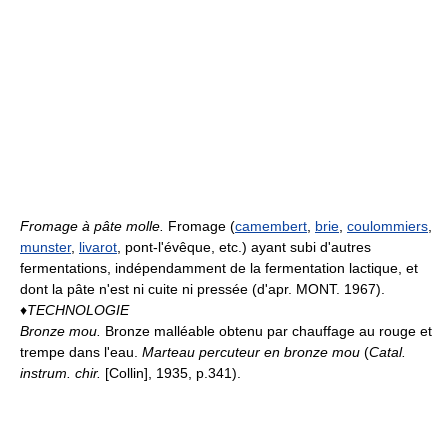
Fromage à pâte molle.
Fromage (
camembert
,
brie
,
coulommiers
,
munster
,
livarot
, pont-l'évêque, etc.) ayant subi d'autres
fermentations, indépendamment de la fermentation lactique, et
dont la pâte n'est ni cuite ni pressée (d'apr. MONT. 1967).
♦
TECHNOLOGIE
Bronze mou.
Bronze malléable obtenu par chauffage au rouge et
trempe dans l'eau.
Marteau percuteur en bronze mou
(
Catal.
instrum. chir.
[Collin], 1935, p.341).