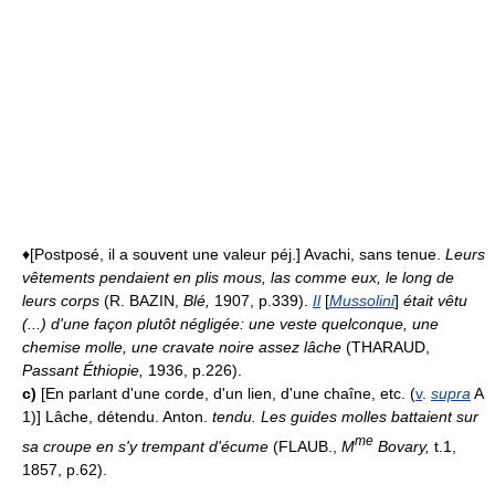
♦[Postposé, il a souvent une valeur péj.] Avachi, sans tenue.
Leurs
vêtements pendaient en plis mous, las comme eux, le long de
leurs corps
(R. BAZIN,
Blé,
1907, p.339).
Il
[
Mussolini
]
était vêtu
(...) d'une façon plutôt négligée: une veste quelconque, une
chemise molle, une cravate noire assez lâche
(THARAUD,
Passant Éthiopie,
1936, p.226).
c)
[En parlant d'une corde, d'un lien, d'une chaîne, etc. (
v
.
supra
A
1)] Lâche, détendu. Anton.
tendu.
Les guides molles battaient sur
me
sa croupe en s'y trempant d'écume
(FLAUB.,
M
Bovary,
t.1,
1857, p.62).