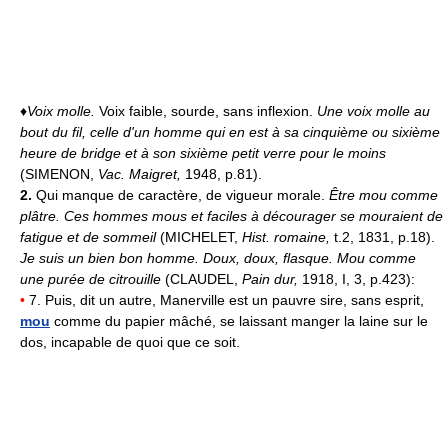
♦
Voix molle.
Voix faible, sourde, sans inflexion.
Une voix molle au
bout du fil, celle d'un homme qui en est à sa cinquième ou sixième
heure de bridge et à son sixième petit verre pour le moins
(SIMENON,
Vac. Maigret,
1948, p.81).
2.
Qui manque de caractère, de vigueur morale.
Être mou comme
plâtre.
Ces hommes mous et faciles à décourager se mouraient de
fatigue et de sommeil
(MICHELET,
Hist. romaine,
t.2, 1831, p.18).
Je suis un bien bon homme. Doux, doux, flasque. Mou comme
une purée de citrouille
(CLAUDEL,
Pain dur,
1918, I, 3, p.423):
•
7. Puis, dit un autre, Manerville est un pauvre sire, sans esprit,
mou
comme du papier mâché, se laissant manger la laine sur le
dos, incapable de quoi que ce soit.