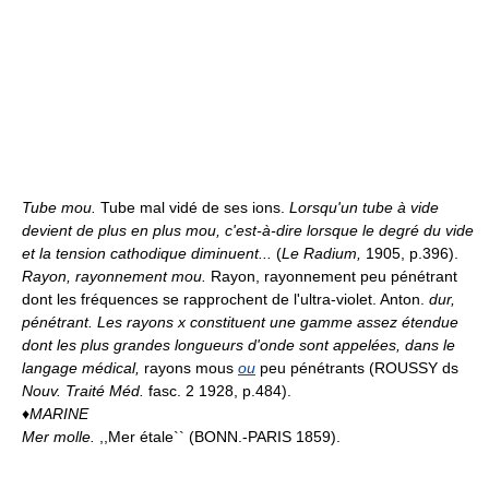
Tube mou.
Tube mal vidé de ses ions.
Lorsqu'un tube à vide
devient de plus en plus mou, c'est-à-dire lorsque le degré du vide
et la tension cathodique diminuent...
(
Le Radium,
1905, p.396).
Rayon, rayonnement mou.
Rayon, rayonnement peu pénétrant
dont les fréquences se rapprochent de l'ultra-violet. Anton.
dur,
pénétrant.
Les rayons x constituent une gamme assez étendue
dont les plus grandes longueurs d'onde sont appelées, dans le
langage médical,
rayons mous
ou
peu pénétrants (ROUSSY ds
Nouv. Traité Méd.
fasc. 2 1928, p.484).
♦
MARINE
Mer molle.
,,Mer étale`` (BONN.-PARIS 1859).