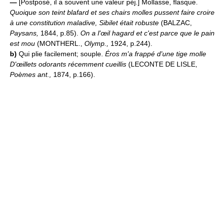
—
[Postposé, il a souvent une valeur péj.] Mollasse, flasque.
Quoique son teint blafard et ses chairs molles pussent faire croire
à une constitution maladive, Sibilet était robuste
(BALZAC,
Paysans,
1844, p.85).
On a l'œil hagard et c'est parce que le pain
est mou
(MONTHERL.,
Olymp.,
1924, p.244).
b)
Qui plie facilement; souple.
Éros m'a frappé d'une tige molle
D'œillets odorants récemment cueillis
(LECONTE DE LISLE,
Poèmes ant.,
1874, p.166).