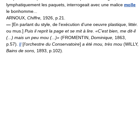
lymphatiquement les paquets, interrogeait avec une malice
molle
le bonhomme...
ARNOUX,
Chiffre,
1926, p.21.
—
[En parlant du style, de l'exécution d'une oeuvre plastique, littér.
ou mus.]
Puis il reprit la page et se mit à lire. «C'est bien, me dit-il
(...) mais un peu mou (...)»
(FROMENTIN,
Dominique,
1863,
p.57).
Il
[
l'orchestre du Conservatoire
]
a été mou, très mou
(WILLY,
Bains de sons,
1893, p.102).