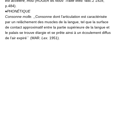
est accéléré, mou
(ROGER ds
Nouv. Traité Méd.
fasc.2 1928,
p.484).
♦
PHONÉTIQUE
Consonne molle.
,,Consonne dont l'articulation est caractérisée
par un relâchement des muscles de la langue, tel que la surface
de contact approximatif entre la partie supérieure de la langue et
le palais se trouve élargie et se prête ainsi à un écoulement diffus
de l'air expiré`` (MAR.
Lex.
1951).