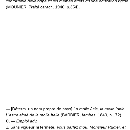
confortable développe ici les mêmes effets qu'une éducation rigide
(MOUNIER,
Traité caract.,
1946, p.354).
—
[Déterm. un nom propre de pays]
La molle Asie, la molle Ionie.
L'astre aimé de la molle Italie
(BARBIER,
Ïambes,
1840, p.172).
C.
—
Emploi adv.
1.
Sans vigueur ni fermeté.
Vous parlez mou, Monsieur Rudler, et