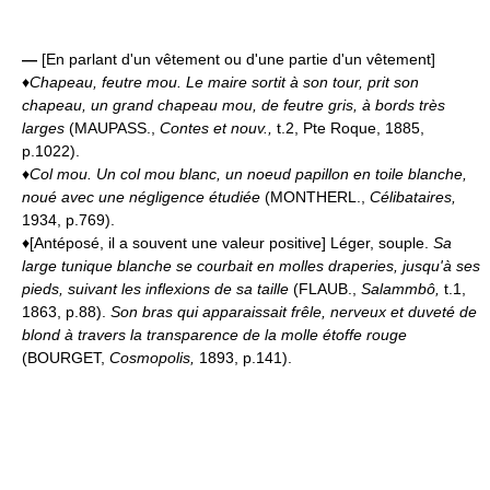
—
[En parlant d'un vêtement ou d'une partie d'un vêtement]
♦
Chapeau, feutre mou.
Le maire sortit à son tour, prit son
chapeau, un grand chapeau mou, de feutre gris, à bords très
larges
(MAUPASS.,
Contes et nouv.,
t.2, Pte Roque, 1885,
p.1022).
♦
Col mou.
Un col mou blanc, un noeud papillon en toile blanche,
noué avec une négligence étudiée
(MONTHERL.,
Célibataires,
1934, p.769).
♦[Antéposé, il a souvent une valeur positive] Léger, souple.
Sa
large tunique blanche se courbait en molles draperies, jusqu'à ses
pieds, suivant les inflexions de sa taille
(FLAUB.,
Salammbô,
t.1,
1863, p.88).
Son bras qui apparaissait frêle, nerveux et duveté de
blond à travers la transparence de la molle étoffe rouge
(BOURGET,
Cosmopolis,
1893, p.141).