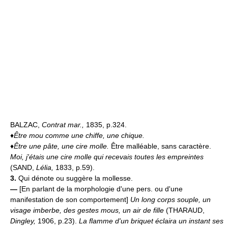
BALZAC,
Contrat mar.,
1835, p.324.
♦
Être mou comme une chiffe, une chique.
♦
Être une pâte, une cire molle.
Être malléable, sans caractère.
Moi, j'étais une cire molle qui recevais toutes les empreintes
(SAND,
Lélia,
1833, p.59).
3.
Qui dénote ou suggère la mollesse.
—
[En parlant de la morphologie d'une pers. ou d'une
manifestation de son comportement]
Un long corps souple, un
visage imberbe, des gestes mous, un air de fille
(THARAUD,
Dingley,
1906, p.23).
La flamme d'un briquet éclaira un instant ses