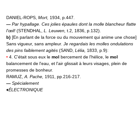
DANIEL-ROPS,
Mort,
1934, p.447.
—
Par hypallage.
Ces jolies épaules dont la molle blancheur flatte
l'œil!
(STENDHAL,
L. Leuwen,
t.2, 1836, p.132).
b)
[En parlant de la force ou du mouvement qui anime une chose]
Sans vigueur, sans ampleur.
Je regardais les molles ondulations
des pins faiblement agités
(SAND,
Lélia,
1833, p.9):
•
4. C'était sous eux le
mol
bercement de l'hélice, le
mol
balancement de l'eau, et l'air glissait à leurs visages, plein de
promesses de bonheur.
RAMUZ,
A. Pache,
1911, pp.216-217.
—
Spécialement
♦
ÉLECTRONIQUE