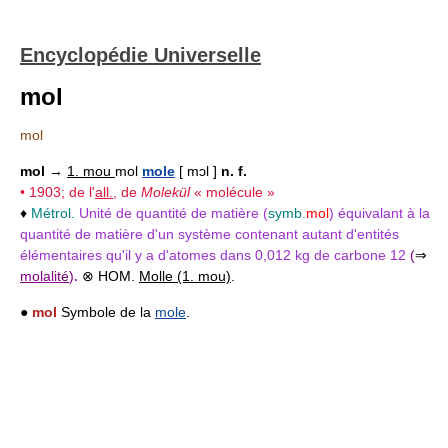
Encyclopédie Universelle
mol
mol
mol
→
1. mou
mol
mole
[ mɔl ]
n. f.
• 1903; de l'
all.
, de
Molekül
« molécule »
♦
Métrol.
Unité de quantité de matière (
symb.
mol
) équivalant à la
quantité de matière d'un système contenant autant d'entités
élémentaires qu'il y a d'atomes dans 0,012 kg de carbone 12
(
⇒
molalité
)
.
⊗ HOM.
Molle (1. mou)
.
●
mol
Symbole de la
mole
.