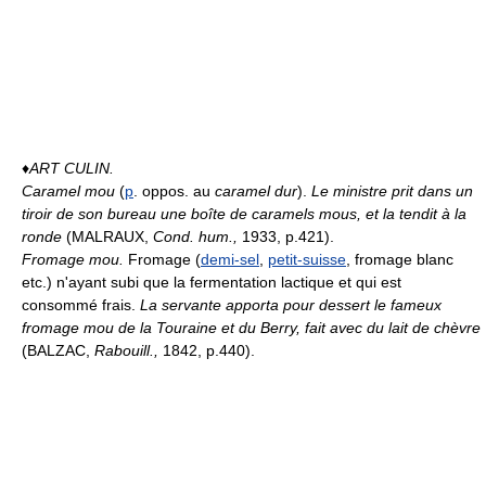
♦
ART CULIN.
Caramel mou
(
p
. oppos. au
caramel dur
).
Le ministre prit dans un
tiroir de son bureau une boîte de caramels mous, et la tendit à la
ronde
(MALRAUX,
Cond. hum.,
1933, p.421).
Fromage mou.
Fromage (
demi-sel
,
petit-suisse
, fromage blanc
etc.) n'ayant subi que la fermentation lactique et qui est
consommé frais.
La servante apporta pour dessert le fameux
fromage mou de la Touraine et du Berry, fait avec du lait de chèvre
(BALZAC,
Rabouill.,
1842, p.440).