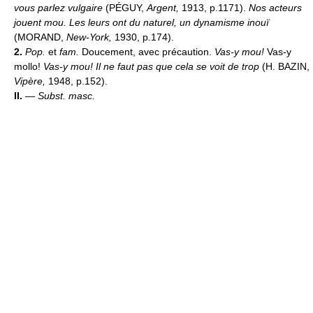
vous parlez vulgaire
(PÉGUY,
Argent,
1913, p.1171).
Nos acteurs
jouent mou. Les leurs ont du naturel, un dynamisme inouï
(MORAND,
New-York,
1930, p.174).
2.
Pop.
et
fam.
Doucement, avec précaution.
Vas-y mou!
Vas-y
mollo!
Vas-y mou! Il ne faut pas que cela se voit de trop
(H. BAZIN,
Vipère,
1948, p.152).
II.
—
Subst. masc.