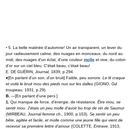
•
5. La belle matinée d'automne! Un air transparent, un lever du
jour radieusement calme, des nuages en monceaux, du nord au
midi, des nuages d'un éclat, d'une couleur
molle
et vive, du coton
d'or sur un ciel bleu. C'était beau, c'était beau!
E. DE GUÉRIN,
Journal,
1839, p.294.
♦[En parlant d'un son, d'un bruit] Faible, peu sonore.
Le lit craque
et voilà le bruit mou des pieds nus sur les dalles
(GIONO,
Gd
troupeau,
1931, p.29).
B.
—[En parlant d'une pers.]
1.
Qui manque de force, d'énergie, de résistance.
Être mou, se
sentir mou.
J'étais un peu molle d'avoir bu trop de vin de Saumur
(MIRBEAU,
Journal femme ch.,
1900, p.153).
Se sentir un peu
bête, agitée et facile, et molle comme une jeune fille qui vient de
recevoir sa première lettre d'amour
(COLETTE,
Entrave,
1913,