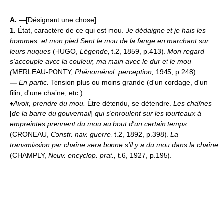
A.
—[Désignant une chose]
1.
État, caractère de ce qui est mou.
Je dédaigne et je hais les
hommes; et mon pied Sent le mou de la fange en marchant sur
leurs nuques
(HUGO,
Légende,
t.2, 1859, p.413).
Mon regard
s'accouple avec la couleur, ma main avec le dur et le mou
(
MERLEAU-PONTY,
Phénoménol. perception,
1945, p.248).
—
En partic.
Tension plus ou moins grande (d'un cordage, d'un
filin, d'une chaîne, etc.).
♦
Avoir, prendre du mou.
Être détendu, se détendre.
Les chaînes
[
de la barre du gouvernail
]
qui s'enroulent sur les tourteaux à
empreintes prennent du mou au bout d'un certain temps
(CRONEAU,
Constr. nav. guerre,
t.2, 1892, p.398).
La
transmission par chaîne sera bonne s'il y a du mou dans la chaîne
(CHAMPLY,
Nouv. encyclop. prat.,
t.6, 1927, p.195).