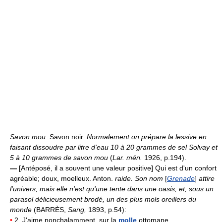
Savon mou.
Savon noir.
Normalement on prépare la lessive en
faisant dissoudre par litre d'eau 10 à 20 grammes de sel Solvay et
5 à 10 grammes de savon mou
(
Lar. mén.
1926, p.194).
—
[Antéposé, il a souvent une valeur positive] Qui est d'un confort
agréable; doux, moelleux. Anton.
raide.
Son nom
[
Grenade
]
attire
l'univers, mais elle n'est qu'une tente dans une oasis, et, sous un
parasol délicieusement brodé, un des plus mols oreillers du
monde
(BARRÈS,
Sang,
1893, p.54):
•
2. J'aime nonchalamment, sur la
molle
ottomane,