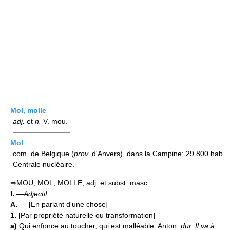
Mol, molle
adj.
et
n.
V. mou.
————————
Mol
com. de Belgique (
prov.
d'Anvers), dans la Campine; 29 800 hab.
Centrale nucléaire.
⇒MOU, MOL, MOLLE, adj. et subst. masc.
I.
—
Adjectif
A.
— [En parlant d'une chose]
1.
[Par propriété naturelle ou transformation]
a)
Qui enfonce au toucher, qui est malléable. Anton.
dur.
Il va à